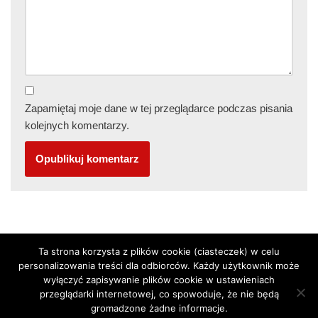
Zapamiętaj moje dane w tej przeglądarce podczas pisania
kolejnych komentarzy.
Ta strona korzysta z plików cookie (ciasteczek) w celu
personalizowania treści dla odbiorców. Każdy użytkownik może
Neve
| Powered by
WordPress
wyłączyć zapisywanie plików cookie w ustawieniach
przeglądarki internetowej, co spowoduje, że nie będą
Regulamin zakupu
gromadzone żadne informacje.
Polityka prywatności